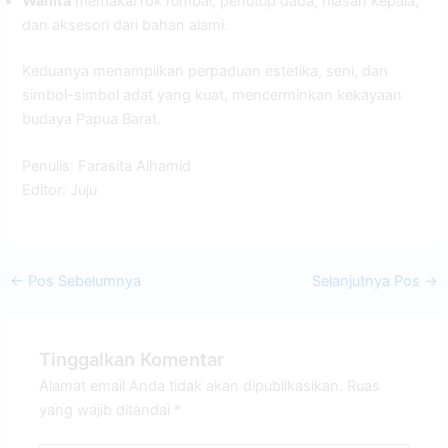
Wanita
memakai rok rumbai, penutup dada, hiasan kepala,
dan aksesori dari bahan alami.
Keduanya menampilkan perpaduan estetika, seni, dan
simbol-simbol adat yang kuat, mencerminkan kekayaan
budaya Papua Barat.
Penulis: Farasita Alhamid
Editor: Juju
←
Pos Sebelumnya
Selanjutnya Pos
→
Tinggalkan Komentar
Alamat email Anda tidak akan dipublikasikan.
Ruas
yang wajib ditandai
*