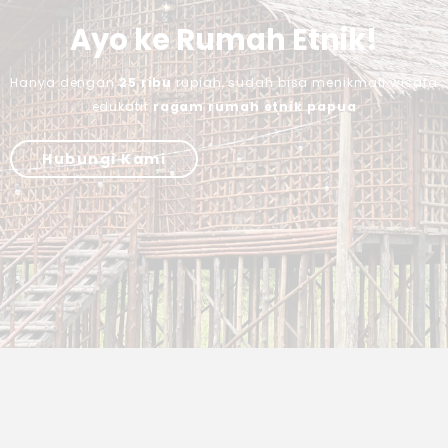
Ayo ke Rumah Etnik!
Hanya dengan
25 ribu
rupiah, sudah bisa menikmati wisata
edukatif
ragam rumah etnik papua
Hubungi Kami