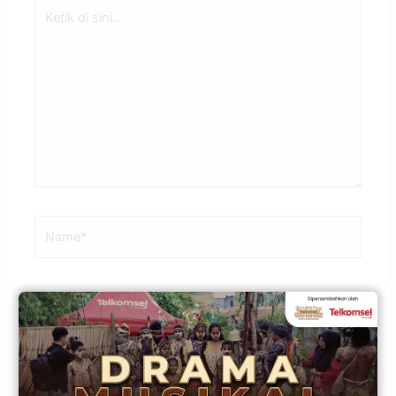
Ketik
di
sini..
Name*
Email*
Situs
Web