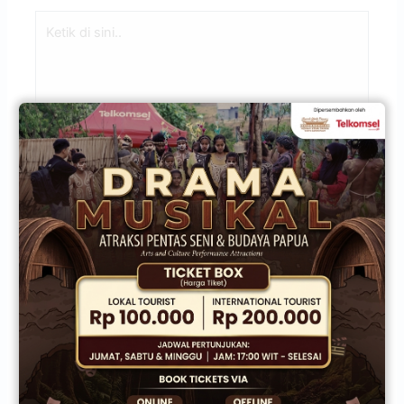
Ketik
di
sini..
Name*
Email*
Situs