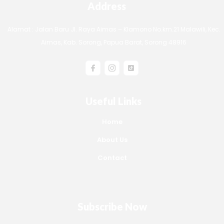
Address
Alamat : Jalan Baru Jl. Raya Aimas – Klamono No.km.21 Malawili, Kec.
Aimas, Kab. Sorong, Papua Barat, Sorong 48916
Useful Links
Home
About Us
Contact
Subscribe Now