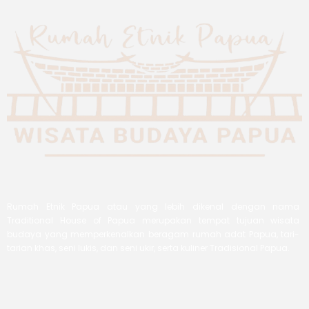
Rumah Etnik Papua atau yang lebih dikenal dengan nama
Traditional House of Papua merupakan tempat tujuan wisata
budaya yang memperkenalkan beragam rumah adat Papua, tari-
tarian khas, seni lukis, dan seni ukir, serta kuliner Tradisional Papua.