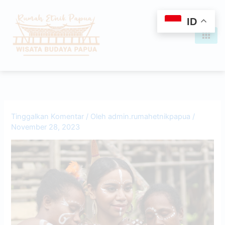
Lewati
content
ke
ID
konten
Tinggalkan Komentar
/ Oleh
admin.rumahetnikpapua
/
November 28, 2023