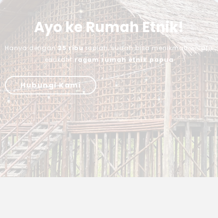
Ayo ke Rumah Etnik!
Hanya dengan
25 ribu
rupiah, sudah bisa menikmati wisata
edukatif
ragam rumah etnik papua
Hubungi Kami