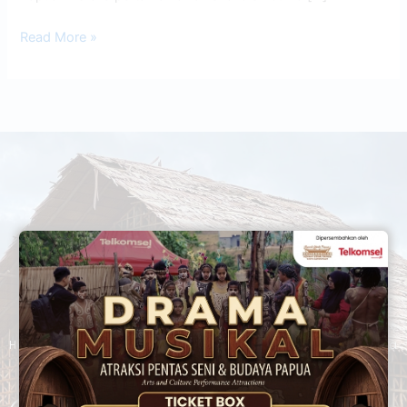
Read More »
Ayo ke Rumah Etnik!
Hanya dengan
25 ribu
rupiah, sudah bisa menikmati wisata
edukatif
ragam rumah etnik papua